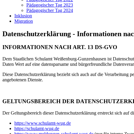
Pädagogischer Tag 2023
Pädagogischer Tag 2024
Inklusion
Migration
Datenschutzerklärung - Informationen na
INFORMATIONEN NACH ART. 13 DS-GVO
Dem Staatlichen Schulamt Weißenburg-Gunzenhausen ist Datenschutz 
Daten Wert auf eine datensparsame und bürgerfreundliche Datenverar
Diese Datenschutzerklärung bezieht sich auch auf die Verarbeitung p
angebotenen Dienste.
GELTUNGSBEREICH DER DATENSCHUTZER
Der Geltungsbereich dieser Datenschutzerklärung erstreckt sich auf
https://www.schulamt-wug.de
https://schulamt-wug.de
https://www.meldungen-schulamt-wug.de
(nur für interne Zwe