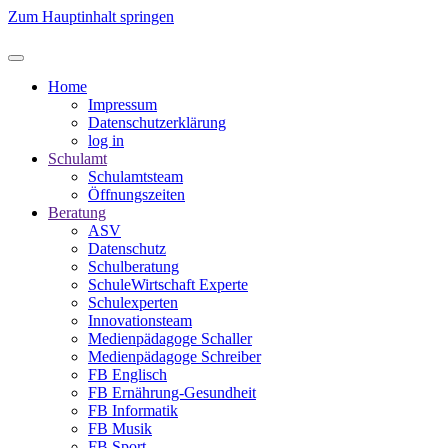
Zum Hauptinhalt springen
Home
Impressum
Datenschutzerklärung
log in
Schulamt
Schulamtsteam
Öffnungszeiten
Beratung
ASV
Datenschutz
Schulberatung
SchuleWirtschaft Experte
Schulexperten
Innovationsteam
Medienpädagoge Schaller
Medienpädagoge Schreiber
FB Englisch
FB Ernährung-Gesundheit
FB Informatik
FB Musik
FB Sport