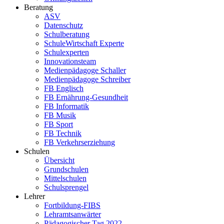
Beratung
ASV
Datenschutz
Schulberatung
SchuleWirtschaft Experte
Schulexperten
Innovationsteam
Medienpädagoge Schaller
Medienpädagoge Schreiber
FB Englisch
FB Ernährung-Gesundheit
FB Informatik
FB Musik
FB Sport
FB Technik
FB Verkehrserziehung
Schulen
Übersicht
Grundschulen
Mittelschulen
Schulsprengel
Lehrer
Fortbildung-FIBS
Lehramtsanwärter
Pädagogischer Tag 2022