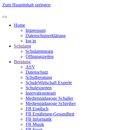
Zum Hauptinhalt springen
Home
Impressum
Datenschutzerklärung
log in
Schulamt
Schulamtsteam
Öffnungszeiten
Beratung
ASV
Datenschutz
Schulberatung
SchuleWirtschaft Experte
Schulexperten
Innovationsteam
Medienpädagoge Schaller
Medienpädagoge Schreiber
FB Englisch
FB Ernährung-Gesundheit
FB Informatik
FB Musik
FB Sport