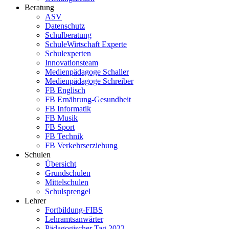
Beratung
ASV
Datenschutz
Schulberatung
SchuleWirtschaft Experte
Schulexperten
Innovationsteam
Medienpädagoge Schaller
Medienpädagoge Schreiber
FB Englisch
FB Ernährung-Gesundheit
FB Informatik
FB Musik
FB Sport
FB Technik
FB Verkehrserziehung
Schulen
Übersicht
Grundschulen
Mittelschulen
Schulsprengel
Lehrer
Fortbildung-FIBS
Lehramtsanwärter
Pädagogischer Tag 2022