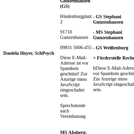
Gunzenhausen
(GS)
Hindenburgplatz
- GS Stephani
2
Gunzenhausen
91710
- MS Stephani
Gunzenhausen
Gunzenhausen
09831 5006-455
- GS Weißenburg
Daniela
Hoyer, SchPsych
Diese E-Mail-
+ Förderstelle Rech
Adresse ist vor
h
Diese E-Mail-Adress
Spambots
vor Spambots geschüt
geschützt! Zur
Zur Anzeige muss
Anzeige muss
JavaScript eingeschal
JavaScript
sein.
eingeschaltet
sein.
Sprechstunde
nach
Vereinbarung
MS Absberg-