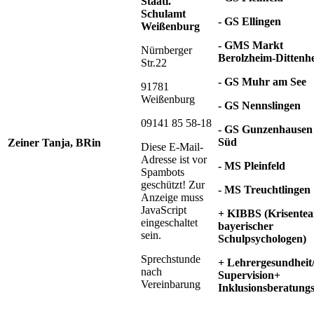
Staatl.
Schulamt
- GS Ellingen
Weißenburg
- GMS Markt
Nürnberger
Berolzheim-Dittenh
Str.22
- GS Muhr am See
91781
Weißenburg
- GS Nennslingen
09141 85 58-18
- GS Gunzenhausen
Süd
Zeiner Tanja,
BRin
Diese E-Mail-
Adresse ist vor
- MS Pleinfeld
Spambots
geschützt! Zur
- MS Treuchtlingen
Anzeige muss
JavaScript
+ KIBBS
(Krisente
eingeschaltet
bayerischer
sein.
Schulpsychologen)
Sprechstunde
+ Lehrergesundheit
nach
Supervision
+
Vereinbarung
Inklusionsberatungss