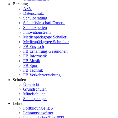
Beratung
ASV
Datenschutz
Schulberatung
SchuleWirtschaft Experte
Schulexperten
Innovationsteam
Medienpädagoge Schaller
Medienpädagoge Schreiber
FB Englisch
FB Ernährung-Gesundheit
FB Informatik
FB Musik
FB Sport
FB Technik
FB Verkehrserziehung
Schulen
Übersicht
Grundschulen
Mittelschulen
Schulsprengel
Lehrer
Fortbildung-FIBS
Lehramtsanwärter
Pädagogischer Tag 2022