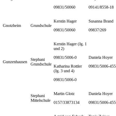
09831/50060
09141/8558-18
Kerstin Hager
Susanna Brand
Gnotzheim
Grundschule
09831/50060
09837/269
Kerstin Hager (Jg. 1
und 2)
09831/5006-0
Daniela Hoyer
Stephani
Gunzenhausen
Grundschule
Katharina Rottler
09831/5006-455
(Jg. 3 und 4)
09831/5006-0
Martin Glotz
Daniela Hoyer
Stephani
Mittelschule
0157/33873134
09831/5006-455