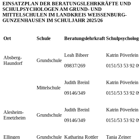
EINSATZPLAN DER BERATUNGSLEHRKRÄFTE UND
SCHULPSYCHOLOGEN AM GRUND- UND
MITTELSCHULEN IM LANDKREIS WEISSENBURG-
GUNZENHAUSEN IM SCHULJAHR 2025/26
Ort
Schule
Beratungslehrkraft
Schulpsycholog
Leah Bibeer
Katrin Pöverlein
Absberg-
Grundschule
Haundorf
09837/269
0151/53 53 92 0
Judith Breinl
Katrin Pöverlein
Mittelschule
09146/349
0151/53 53 92 0
Judith Breinl
Katrin Pöverlein
Alesheim-
Grundschule
Emetzheim
09146/349
0151/53 53 92 0
Ellingen
Grundschule
Katharina Rottler
Tanja Zeiner