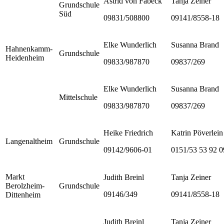
Astrid von Fabeck
Tanja Zeiner
Grundschule
Süd
09831/508800
09141/8558-18
Elke Wunderlich
Susanna Brand
Hahnenkamm-
Grundschule
Heidenheim
09833/987870
09837/269
Elke Wunderlich
Susanna Brand
Mittelschule
09833/987870
09837/269
Heike Friedrich
Katrin Pöverlein
Langenaltheim
Grundschule
09142/9606-01
0151/53 53 92 0
Markt
Judith Breinl
Tanja Zeiner
Berolzheim-
Grundschule
09146/349
09141/8558-18
Dittenheim
Judith Breinl
Tanja Zeiner