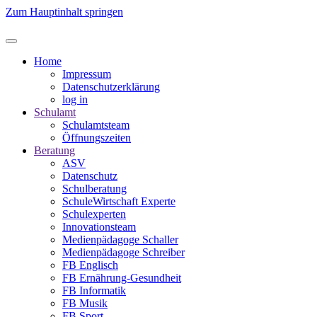
Zum Hauptinhalt springen
Home
Impressum
Datenschutzerklärung
log in
Schulamt
Schulamtsteam
Öffnungszeiten
Beratung
ASV
Datenschutz
Schulberatung
SchuleWirtschaft Experte
Schulexperten
Innovationsteam
Medienpädagoge Schaller
Medienpädagoge Schreiber
FB Englisch
FB Ernährung-Gesundheit
FB Informatik
FB Musik
FB Sport