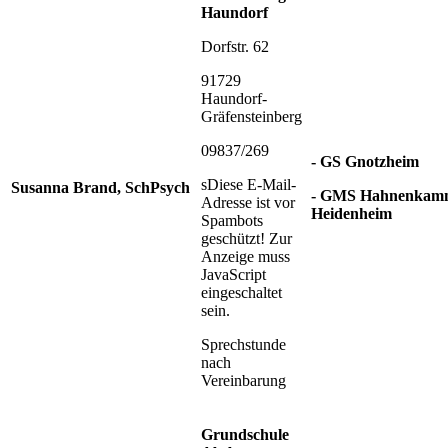
Haundorf
Dorfstr. 62
91729
Haundorf-
Gräfensteinberg
09837/269
- GS Gnotzheim
s
Diese E-Mail-
Susanna Brand, SchPsych
- GMS Hahnenkam
Adresse ist vor
Heidenheim
Spambots
geschützt! Zur
Anzeige muss
JavaScript
eingeschaltet
sein.
Sprechstunde
nach
Vereinbarung
Grundschule