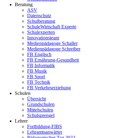
Beratung
ASV
Datenschutz
Schulberatung
SchuleWirtschaft Experte
Schulexperten
Innovationsteam
Medienpädagoge Schaller
Medienpädagoge Schreiber
FB Englisch
FB Ernährung-Gesundheit
FB Informatik
FB Musik
FB Sport
FB Technik
FB Verkehrserziehung
Schulen
Übersicht
Grundschulen
Mittelschulen
Schulsprengel
Lehrer
Fortbildung-FIBS
Lehramtsanwärter
Pädagogischer Tag 2022