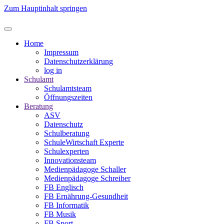
Zum Hauptinhalt springen
Home
Impressum
Datenschutzerklärung
log in
Schulamt
Schulamtsteam
Öffnungszeiten
Beratung
ASV
Datenschutz
Schulberatung
SchuleWirtschaft Experte
Schulexperten
Innovationsteam
Medienpädagoge Schaller
Medienpädagoge Schreiber
FB Englisch
FB Ernährung-Gesundheit
FB Informatik
FB Musik
FB Sport