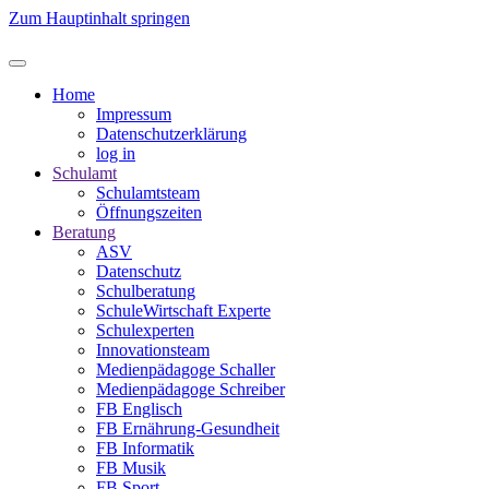
Zum Hauptinhalt springen
Home
Impressum
Datenschutzerklärung
log in
Schulamt
Schulamtsteam
Öffnungszeiten
Beratung
ASV
Datenschutz
Schulberatung
SchuleWirtschaft Experte
Schulexperten
Innovationsteam
Medienpädagoge Schaller
Medienpädagoge Schreiber
FB Englisch
FB Ernährung-Gesundheit
FB Informatik
FB Musik
FB Sport