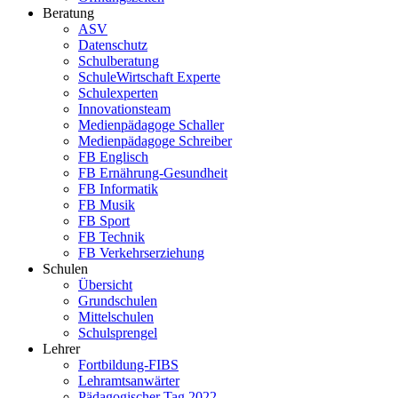
Beratung
ASV
Datenschutz
Schulberatung
SchuleWirtschaft Experte
Schulexperten
Innovationsteam
Medienpädagoge Schaller
Medienpädagoge Schreiber
FB Englisch
FB Ernährung-Gesundheit
FB Informatik
FB Musik
FB Sport
FB Technik
FB Verkehrserziehung
Schulen
Übersicht
Grundschulen
Mittelschulen
Schulsprengel
Lehrer
Fortbildung-FIBS
Lehramtsanwärter
Pädagogischer Tag 2022